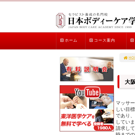
ホーム
コース案内
HO
大
マッサー
しい目標
であり、
していま
請求して
時までの