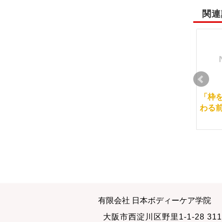
関連
素顔で大丈夫
３月４日は浅草へ！
「枠
わる
2011-05-29
2012-02-23
昔との違い
SKKインストラクター
有限会社 日本ボディーケア学院
認定試験
2013-05-23
大阪市西淀川区野里1-1-28 311
2011-12-05