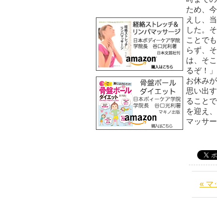
ため、今
えし、当
した。そ
ことでも
らず、そ
は、そこ
るぞ！」
お休みが
思い出す
ることで
を迎え、
マッサ
« 