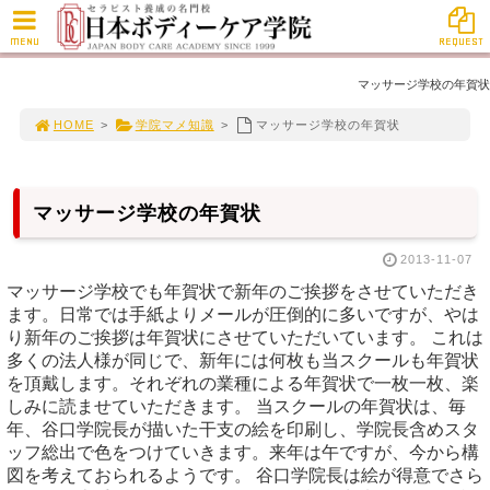
MENU
REQUEST
マッサージ学校の年賀状
HOME
>
学院マメ知識
>
マッサージ学校の年賀状
マッサージ学校の年賀状
2013-11-07
マッサージ学校でも年賀状で新年のご挨拶をさせていただき
ます。日常では手紙よりメールが圧倒的に多いですが、やは
り新年のご挨拶は年賀状にさせていただいています。 これは
多くの法人様が同じで、新年には何枚も当スクールも年賀状
を頂戴します。それぞれの業種による年賀状で一枚一枚、楽
しみに読ませていただきます。 当スクールの年賀状は、毎
年、谷口学院長が描いた干支の絵を印刷し、学院長含めスタ
ッフ総出で色をつけていきます。来年は午ですが、今から構
図を考えておられるようです。 谷口学院長は絵が得意でさら