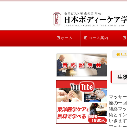
ホーム
コース案内
HO
生
マッサー
座の一回
経絡マッ
術とイン
マッサ