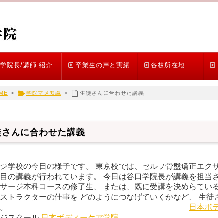
学院長/講師 紹介
卒業生の声と実績
各校所在地
ME
>
学院マメ知識
>
生徒さんに合わせた講義
徒さんに合わせた講義
ジ学校の今日の様子です。 東京校では、セルフ骨盤矯正エクサ
目の講義が行われています。 今日は谷口学院長が講義を担当さ
サージ本科コースの修了生、 または、既に受講を決めらている
ストラクターの仕事を どのようにつなげていくかなど、 生徒
いきます。
日本ボ
ージスクール
日本ボディーケア学院