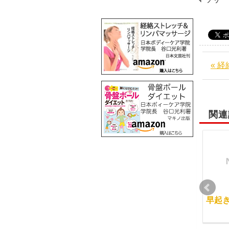
« 
関連
日本ボディーケア学院
経絡リンパマッサージ
早起
のベースは中医学です
初級コース開講
2011-07-11
2012-01-17