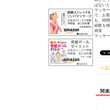
はないと
マッサー
て、お客
も、時間
経験を積
画
マッサ
« 
関連