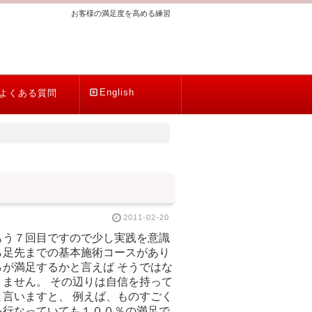
お客様の満足度を高める練習
English
よくある質問
2011-02-20
もう７回目ですので少し実践を意識
ら足先までの基本施術コースがあり
が満足するかと言えば そうではな
ません。 その辺りは自信を持って
言いますと、 例えば、ものすごく
を行なっていても１００％の満足で