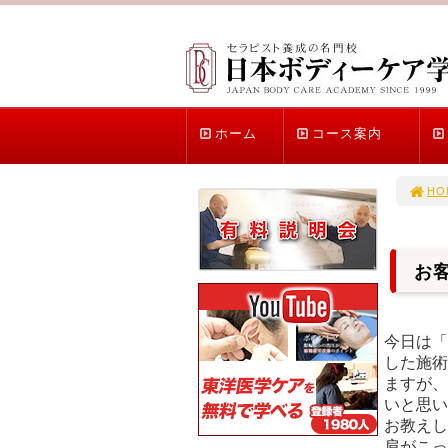
ホーム
コース案内
HO
お
今日は「
した施術
ますが、
いと思い
お教えし
肩がこっ