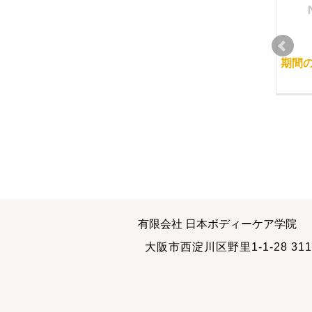
整体を習うのに年齢、
直営サロンの状況
期間
性別は関係ありません
2012-09-11
2009-09-28
サロンでの講義
今日はフットケア
有限会社 日本ボディーケア学院
2013-09-15
2012-07-13
大阪市西淀川区野里1-1-28 311