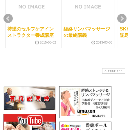
待望のセルフケアイン
経絡リンパマッサージ
SK
ストラクター養成講座
の最終講義
認定
2015-03-02
2013-03-03
PAGE TOP