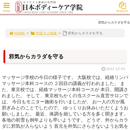
MENU
REQUEST
邪気からカラダを守る
HOME
>
学院マメ知識
>
邪気からカラダを守る
邪気からカラダを守る
2012-12-01
マッサージ学校の今日の様子です。 大阪校では、経絡リンパ
マッサージ本科コースの ２回目の講義が行われました。 ま
た、東京校では、経絡マッサージ本科コースが 本日、開講さ
れました。 そして、東京校ちかくの当スクール直営サロンで
は、 今日もモニター施術を行いましたが、 お一人の方が風
邪ぎみとのことでしたので、 ゆっくりお休みいただくようお
願いしました。 最近、体調を崩している方を多く聞きます。
各地の初雪も例年よりも早いようです。 どうぞ、外からカラ
ダに邪気が入らないよう 首元を外気にさらさないようお気を