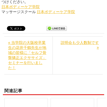
つけください。
日本ボディーケア学院
マッサージスクール
日本ボディーケア学院
« 当学院の大阪校卒業
説明会も少人数制です
»
生の花井千鶴先生が地
域の皆様に「セルフ骨
盤矯正エクササイズ」
セミナーを行いまし
た！
関連記事