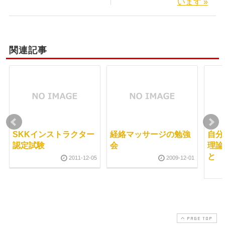
います »
関連記事
SKKインストラクター
経絡マッサージの勉強
自分
認定試験
会
理論
と
2011-12-05
2009-12-01
PAGE TOP