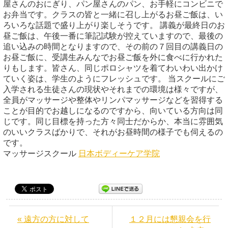
屋さんのおにぎり、パン屋さんのパン、お手軽にコンビニで
お弁当です。クラスの皆と一緒に召し上がるお昼ご飯は、い
ろいろな話題で盛り上がり楽しそうです。 講義が最終日のお
昼ご飯は、午後一番に筆記試験が控えていますので、最後の
追い込みの時間となりますので、その前の７回目の講義日の
お昼ご飯に、受講生みんなでお昼ご飯を外に食べに行かれた
りもします。皆さん、同じポロシャツを着てわいわい出かけ
ていく姿は、学生のようにフレッシュです。 当スクールにご
入学される生徒さんの現状やそれまでの環境は様々ですが、
全員がマッサージや整体やリンパマッサージなどを習得する
ことが目的でお越しになるのですから、向いている方向は同
じです。同じ目標を持った方々同士だからか、本当に雰囲気
のいいクラスばかりで、それがお昼時間の様子でも伺えるの
です。
マッサージスクール
日本ボディーケア学院
« 遠方の方に対して
１２月には懇親会を行