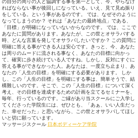
の自分の周りの人と協調する事を第一として、今、やらなけ
ればならない事が後回しになっている。いえ、見て見ぬ振り
をしている。という事があるのです。 では、なぜそのように
なってしまうのか？ それは「あなたの最終地点」である、
「目標」が明確になっていないからなのです。 では、ここで
あなたに質問があります。あなたが、この世とオサラバする
時、どんな言葉を発してオサラバしたいですか？ この質問に
明確に答える事ができる人は安心です。きっと、今、あなた
は周りのムードに流される事なく、あなたの目標に向かっ
て、確実に歩き続けている人ですね。しかし、反対にすぐに
答える事ができなかった人。あなたは、一度立ち止まり、あ
なたの「人生の目標」を明確にする必要があります。 しか
し、この「人生の目標」を明確にする事は、簡単そうで、結
構難しいのです。そこで、この「人生の目標」について深く
考え、その目標を達成するための計画を立てるセミナーを、
毎年、行っているのです。ご縁があり当スクールにご入学し
てくださった学院生には、ぜひとも、「あぁ、いい人生だっ
た、幸せだった」と思いながら、この世とオサラバしてほし
いと切に願っています。
マッサージスクール
日本ボディーケア学院