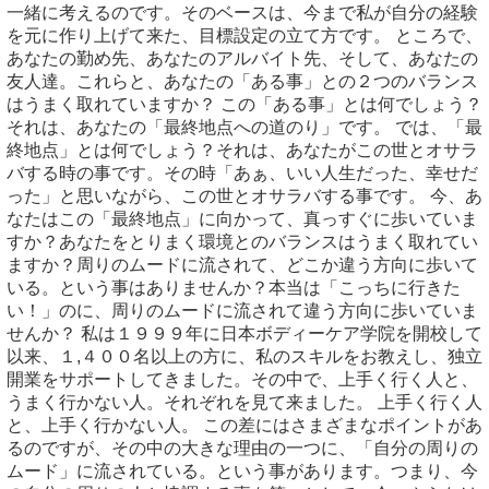
一緒に考えるのです。そのベースは、今まで私が自分の経験
を元に作り上げて来た、目標設定の立て方です。 ところで、
あなたの勤め先、あなたのアルバイト先、そして、あなたの
友人達。これらと、あなたの「ある事」との２つのバランス
はうまく取れていますか？ この「ある事」とは何でしょう？
それは、あなたの「最終地点への道のり」です。 では、「最
終地点」とは何でしょう？それは、あなたがこの世とオサラ
バする時の事です。その時「あぁ、いい人生だった、幸せだ
った」と思いながら、この世とオサラバする事です。 今、あ
なたはこの「最終地点」に向かって、真っすぐに歩いていま
すか？あなたをとりまく環境とのバランスはうまく取れてい
ますか？周りのムードに流されて、どこか違う方向に歩いて
いる。という事はありませんか？本当は「こっちに行きた
い！」のに、周りのムードに流されて違う方向に歩いていま
せんか？ 私は１９９９年に日本ボディーケア学院を開校して
以来、１,４００名以上の方に、私のスキルをお教えし、独立
開業をサポートしてきました。その中で、上手く行く人と、
うまく行かない人。それぞれを見て来ました。 上手く行く人
と、上手く行かない人。 この差にはさまざまなポイントがあ
るのですが、その中の大きな理由の一つに、「自分の周りの
ムード」に流されている。という事があります。つまり、今