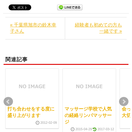
« 千葉県旭市の鈴木幸
経験者も初めての方も
子さん
一緒です »
関連記事
打ち合わせをする度に
マッサージ学校で人気
会っ
盛り上がります
の経絡リンパマッサー
大切
ジ
2012-02-09
2015-04-29
2017-03-12