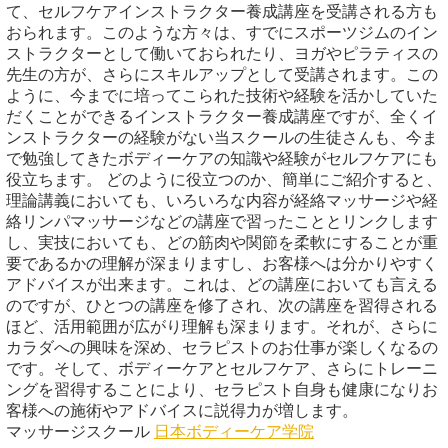
て、セルフケアインストラクター養成講座を受講される方も
おられます。このような方々は、すでにスポーツジムのイン
ストラクターとして働いておられたり、ヨガやピラティスの
先生の方が、さらにスキルアップとして受講されます。この
ように、今までに培ってこられた技術や経験を活かしていた
だくことができるインストラクター養成講座ですが、全くイ
ンストラクターの経験がない当スクールの生徒さんも、今ま
で勉強してきたボディーケアの知識や経験がセルフケアにも
役立ちます。 どのように役立つのか、簡単にご紹介すると、
理論講義においても、いろいろな内容が経絡マッサージや経
絡リンパマッサージなどの講座で習ったこととリンクします
し、実技においても、どの筋肉や関節を柔軟にすることが重
要であるかの理解が深まりますし、お客様へは分かりやすく
アドバイスが出来ます。これは、どの講座においても言える
のですが、ひとつの講座を修了され、次の講座を習得される
ほど、活用範囲が広がり理解も深まります。それが、さらに
カラダへの興味を深め、セラピストのお仕事が楽しくなるの
です。そして、ボディーケアとセルフケア、さらにトレーニ
ングを習得することにより、セラピスト自身も健康になりお
客様への施術やアドバイスに説得力が増します。
マッサージスクール
日本ボディーケア学院