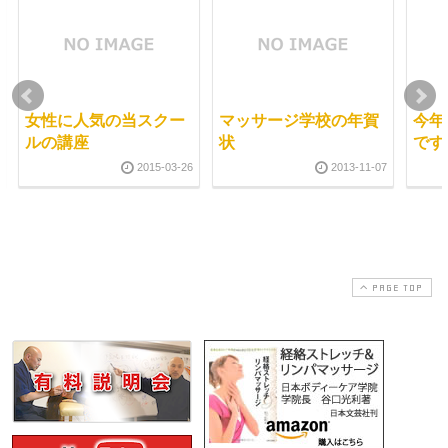
女性に人気の当スクー
マッサージ学校の年賀
今年
ルの講座
状
です
2015-03-26
2013-11-07
PAGE TOP