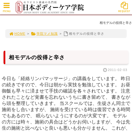
MENU
REQUEST
相モデルの役得と辛さ
HOME
>
学院マメ知識
>
相モデルの役得と辛さ
相モデルの役得と辛さ
2011-02-03
今日も「経絡リンパマッサージ」の講義をしています。 昨日
の続きですので、今日は朝から実技を勉強しています。 お昼
御飯も早々に済ませて手技の確認を各々されています。 注意
されたことなど覚書を忘れないうちに書き留めて、 書きなが
ら頭を整理していきます。 当スクールでは、生徒さん同士で
施術をし合いますが、 施術を受けている時は復習できる時間
でもあるので、 眠らないようにするのが大変です。 モデル
の方には時々、施術の具合はどうかお伺いしますが、 今は先
生の施術と比べないと良いも悪いも分かりません。 これが、