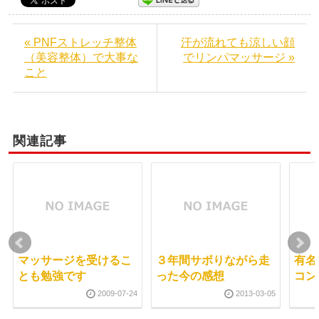
« PNFストレッチ整体
汗が流れても涼しい顔
（美容整体）で大事な
でリンパマッサージ »
こと
関連記事
マッサージを受けるこ
３年間サボりながら走
有名
とも勉強です
った今の感想
コン
2009-07-24
2013-03-05