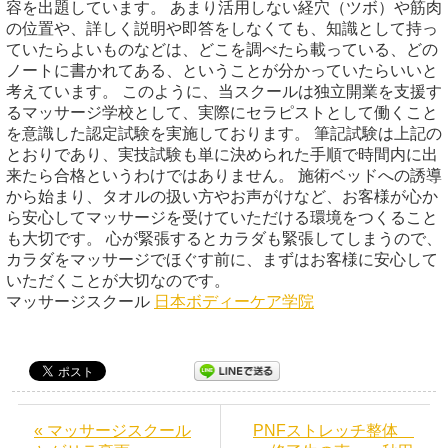
容を出題しています。 あまり活用しない経穴（ツボ）や筋肉
の位置や、詳しく説明や即答をしなくても、知識として持っ
ていたらよいものなどは、どこを調べたら載っている、どの
ノートに書かれてある、ということが分かっていたらいいと
考えています。 このように、当スクールは独立開業を支援す
るマッサージ学校として、実際にセラピストとして働くこと
を意識した認定試験を実施しております。 筆記試験は上記の
とおりであり、実技試験も単に決められた手順で時間内に出
来たら合格というわけではありません。 施術ベッドへの誘導
から始まり、タオルの扱い方やお声がけなど、お客様が心か
ら安心してマッサージを受けていただける環境をつくること
も大切です。 心が緊張するとカラダも緊張してしまうので、
カラダをマッサージでほぐす前に、まずはお客様に安心して
いただくことが大切なのです。
マッサージスクール
日本ボディーケア学院
« マッサージスクール
PNFストレッチ整体