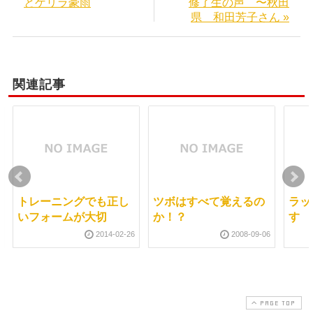
とゲリラ豪雨
修了生の声 〜秋田
県 和田芳子さん »
関連記事
トレーニングでも正し
ツボはすべて覚えるの
ラッ
いフォームが大切
か！？
す
2014-02-26
2008-09-06
PAGE TOP