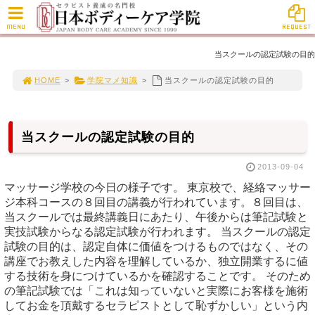
MENU
REQUEST
当スクールの認定試験の目的
HOME
>
学院マメ知識
>
当スクールの認定試験の目的
当スクールの認定試験の目的
2013-09-04
マッサージ学校の今日の様子です。 東京校で、経絡マッサー
ジ本科コースの８回目の講義が行われています。８回目は、
当スクールでは最終講義日にあたり、午後からは筆記試験と
実技試験からなる認定試験が行われます。 当スクールの認定
試験の目的は、認定自体に価値をつけるものではなく、その
講座でお教えした内容を理解しているか、独立開業するに値
する技術を身につけているかを確認することです。 そのため
の筆記試験では「これは知っていないと実際にお客様を施術
してお金を頂戴するセラピストとして恥ずかしい」という内