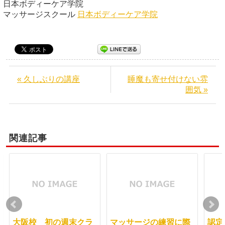
日本ボディーケア学院
マッサージスクール
日本ボディーケア学院
« 久しぶりの講座
睡魔も寄せ付けない雰
囲気 »
関連記事
大阪校 初の週末クラ
マッサージの練習に際
認定