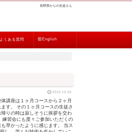
長野県からの生徒さん
English
よくある質問
2010-12-03
整体講座は１ヶ月コースから２ヶ月
ます。 その１ヶ月コースの生徒さ
お帰りの時は寂しそうに挨拶を交わ
 練習会にも度々ご参加いただくの
も早かったように感じます。 当ス
探し、 学んだ技術を生かしていこ