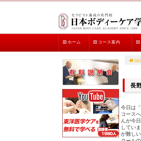
ホーム
コース案内
HO
長
今日は「
コースへ
んが今日
していま
が難しい
クールの