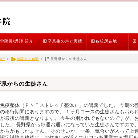
学院長/講師 紹介
卒業生の声と実績
各校所在地
ME
>
学院マメ知識
>
長野県からの生徒さん
野県からの生徒さん
免疫整体（ＰＮＦストレッチ整体）」の講義でした。 今期の
の移行期間にありますので、 １ヶ月コースの生徒さんもおられ
が最後の講義となります。 今生の別かれでもないのですが、
した。 長野県から毎週お通いになっていた生徒さんですので、
からかもしれません。 そのせいか、一番、気合いが入って上達
認定試験合格後は、お住まいの近くでサロンを開業する場所を