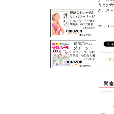
うとお考
き、さら
阪
マッサ
« 
関連