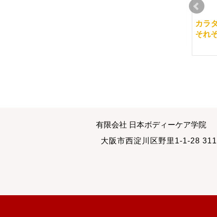
マッサージ学校での
卒業生からのメール
カラ
様々な学び方
それ
2013-05-13
2015-04-20
2017-03-12
2012-11-08
初めての学院長のマッ
有限会社 日本ボディーケア学院
サージチェック
大阪市西淀川区野里1-1-28 311
2014-05-21