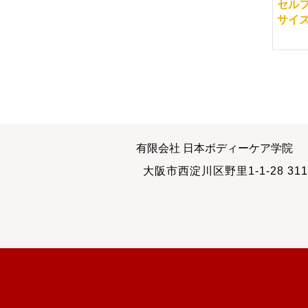
土用とは
体に影響を与える要因
セル
の講義
サイ
2010-07-26
2012-06-20
セミナーに参加する理
５７歳でも太ももー
有限会社 日本ボディーケア学院
由
６．５センチ
大阪市西淀川区野里1-1-28 311
2012-04-04
2013-02-12