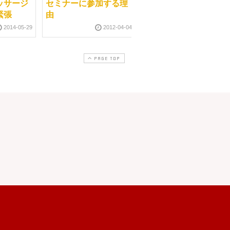
ッサージ
セミナーに参加する理
５７歳でも太ももー
緊張
由
６．５センチ
2014-05-29
2012-04-04
2013-02-1
PAGE TOP