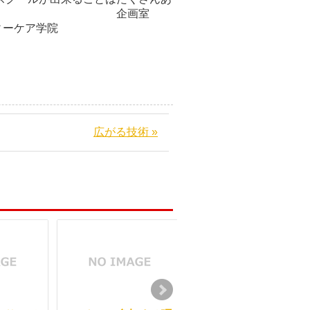
でした。 企画室
ア学院
広がる技術 »