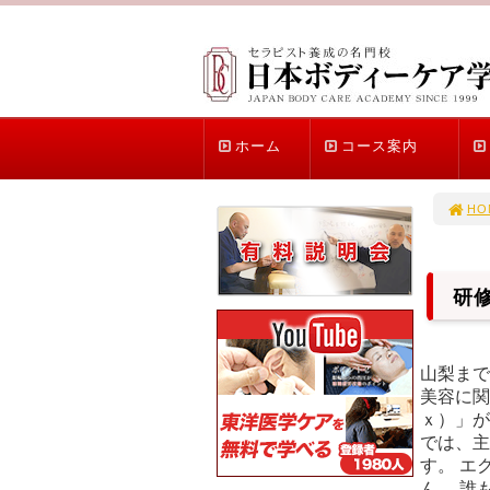
ホーム
コース案内
HO
研
山梨まで
美容に関
ｘ）」が
では、主
す。 エ
ん。 誰