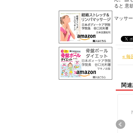
ると
阪
マッサ
« 
関連