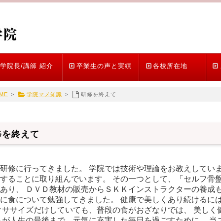
学院長/講師 紹介
卒業生の声と実績
各校所在地
ME
>
学院マメ知識
>
研修を終えて
修を終えて
研修に行ってきました。 学院では技術や理論をお教えしていま
することに取り組んでいます。 その一つとして、「セルフ骨
あり、 ＤＶＤ教材の販売からＳＫＫインストラクターの養成も
に食について勉強してきました。 健康で美しくあり続けるに
クササイズだけしていても、普段の食がおざなりでは、 美しく
もが人生の最後まで、元気に充実した毎日を過ごすために、 当