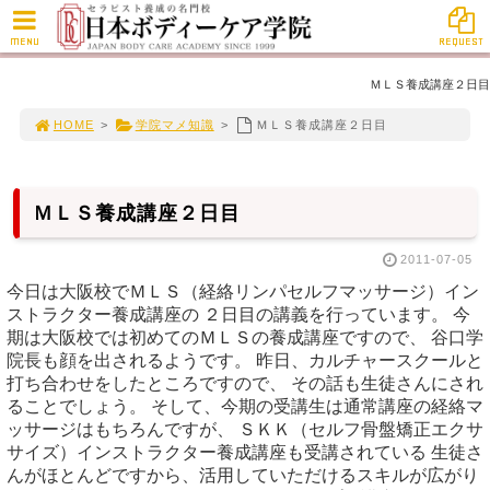
MENU
REQUEST
ＭＬＳ養成講座２日目
HOME
>
学院マメ知識
>
ＭＬＳ養成講座２日目
ＭＬＳ養成講座２日目
2011-07-05
今日は大阪校でＭＬＳ（経絡リンパセルフマッサージ）イン
ストラクター養成講座の ２日目の講義を行っています。 今
期は大阪校では初めてのＭＬＳの養成講座ですので、 谷口学
院長も顔を出されるようです。 昨日、カルチャースクールと
打ち合わせをしたところですので、 その話も生徒さんにされ
ることでしょう。 そして、今期の受講生は通常講座の経絡マ
ッサージはもちろんですが、 ＳＫＫ（セルフ骨盤矯正エクサ
サイズ）インストラクター養成講座も受講されている 生徒さ
んがほとんどですから、活用していただけるスキルが広がり