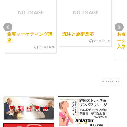
集客マーケティング講
流注と施術反応
お金
座
ージ
2013-06-19
入学
2010-11-26
PAGE TOP