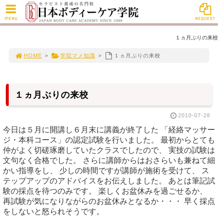
MENU
REQUEST
１ヵ月ぶりの来校
HOME
>
学院マメ知識
>
１ヵ月ぶりの来校
１ヵ月ぶりの来校
2010-07-28
今日は５月に開講し６月末に講義が終了した 「経絡マッサー
ジ・本科コース」の認定試験を行いました。 最初からとても
仲がよく切磋琢磨していたクラスでしたので、 実技の試験は
文句なく合格でした。 さらに講師からはおさらいも兼ねて細
かい指導をし、 少しの時間ですが講師が施術を受けて、 ス
テップアップのアドバイスをお伝えしました。 あとは筆記試
験の採点を待つのみです。 楽しくお盆休みを過ごせるか、
再試験が気になりながらのお盆休みとなるか・・・ 早く採点
をしないと怒られそうです。