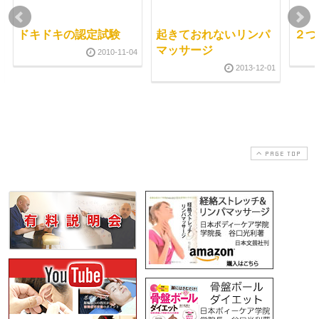
ドキドキの認定試験
起きておれないリンパ
２つ
マッサージ
2010-11-04
2013-12-01
PAGE TOP