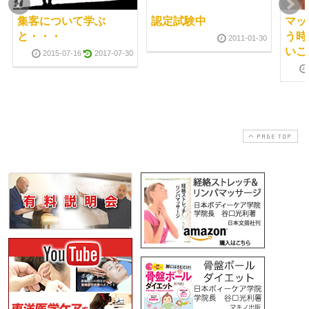
集客について学ぶ
認定試験中
マッ
と・・・
う時
2011-01-30
いこ
2015-07-16
2017-07-30
PAGE TOP