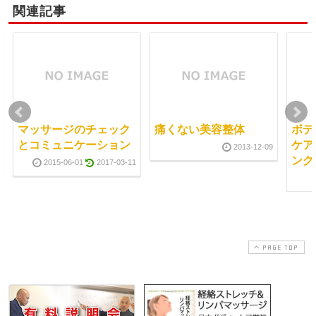
関連記事
マッサージのチェック
痛くない美容整体
ボデ
とコミュニケーション
ケア
2013-12-09
ング
2015-06-01
2017-03-11
PAGE TOP