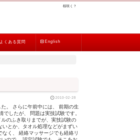
桜咲く？
English
よくある質問
2010-02-28
た。 さらに午前中には、 前期の生
情でしたが、 問題は実技試験です。
イルのふき取りまでが、実技試験の
ないとか、タオル処理などがまずい
でなく、 経絡マッサージでも経絡リ
いので、 認定試験でも、そこをお