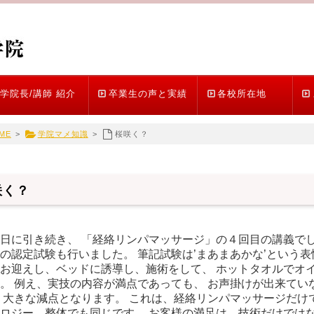
学院長/講師 紹介
卒業生の声と実績
各校所在地
ME
>
学院マメ知識
>
桜咲く？
咲く？
日に引き続き、 「経絡リンパマッサージ」の４回目の講義でし
の認定試験も行いました。 筆記試験は’まあまあかな’という表
お迎えし、ベッドに誘導し、施術をして、 ホットタオルでオ
。 例え、実技の内容が満点であっても、 お声掛けが出来てい
 大きな減点となります。 これは、経絡リンパマッサージだけ
ロジー、整体でも同じです。 お客様の満足は、技術だけではな