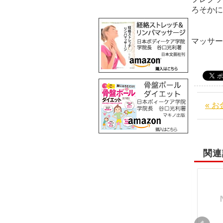
ろそかに
阪
マッサ
« 
関連