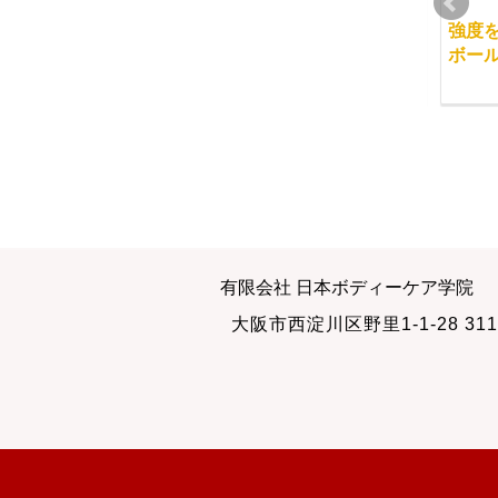
仕事オヤジになってい
スタッフとのミーティ
強度
たようです
ング
ボー
2013-08-27
2012-02-10
マッサージ学校と筋力
練習会がありました
有限会社 日本ボディーケア学院
トレーニング
2010-01-27
大阪市西淀川区野里1-1-28 311
2015-02-28