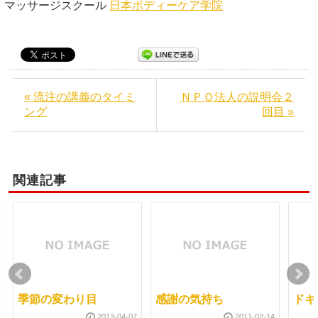
マッサージスクール
日本ボディーケア学院
« 流注の講義のタイミ
ＮＰＯ法人の説明会２
ング
回目 »
関連記事
季節の変わり目
感謝の気持ち
ドキ
2013-04-07
2011-02-14