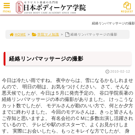
MENU
REQUEST
経絡リンパマッサージの撮影
HOME
>
学院マメ知識
>
経絡リンパマッサージの撮影
経絡リンパマッサージの撮影
2010-02-12
今日は冷たい雨ですね。 夜中からは、雪になるかもしれませ
んので、 明日の朝は、お気をつけください。 さて、そんな
悪天候でしたが、今日は５月に発売予定の、 谷口学院長著の
経絡リンパマッサージの本の撮影がありました。 けっこうな
カット数でしたが、 モデルさんが勘のいい方で、何とか夕方
までに終わりました。 今回のモデルさんは、きっと皆さんも
ご存知と思いますよ。 有名会社のＣＭに多数出演し活躍され
ているので、 テレビや駅のポスターで、よくお見かけしま
す。 実際にお会いしたら、もっとキレイな方でしたが、 身