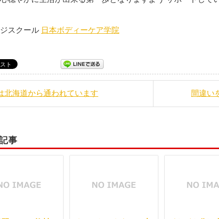
企画
本光代 日本ボディ
ージスクール
日本ボディーケア学院
北は北海道から通われています
間違い
記事