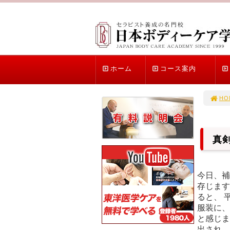
ホーム
コース案内
HO
真
今日、補
存じます
ると、 
服装に、
と感じま
出され、