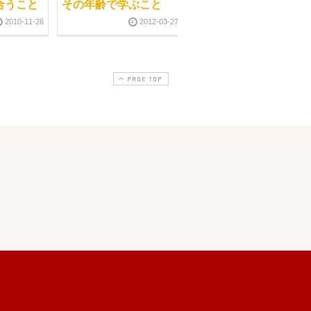
合うこと
その年齢で学ぶこと
経絡マッサージ認定試
験
2010-11-26
2012-03-27
2010-07-0
PAGE TOP