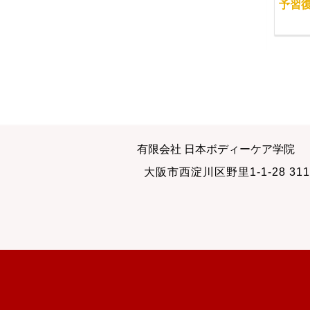
セルフ骨盤矯正エクサ
１０月１３日（火） 苦
予習復
サイズの練習会
手を感じると・・・
2012-02-05
2009-10-13
その年齢で学ぶこと
経絡マッサージ認定試
有限会社 日本ボディーケア学院
験
2012-03-27
大阪市西淀川区野里1-1-28 311
2010-07-04