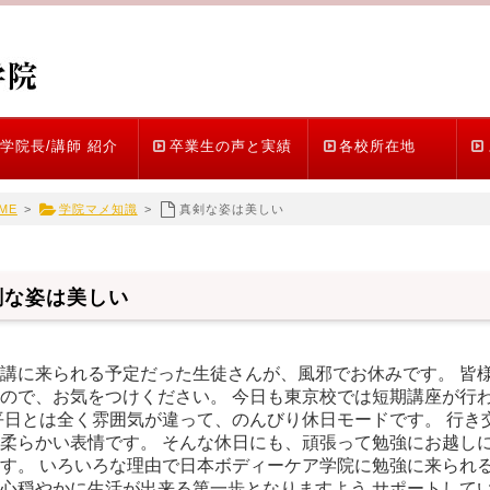
学院長/講師 紹介
卒業生の声と実績
各校所在地
ME
>
学院マメ知識
>
真剣な姿は美しい
剣な姿は美しい
講に来られる予定だった生徒さんが、風邪でお休みです。 皆
ので、お気をつけください。 今日も東京校では短期講座が行
平日とは全く雰囲気が違って、のんびり休日モードです。 行き
柔らかい表情です。 そんな休日にも、頑張って勉強にお越し
す。 いろいろな理由で日本ボディーケア学院に勉強に来られる
心穏やかに生活が出来る第一歩となりますよう サポートして