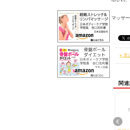
阪
マッサ
« 
関連