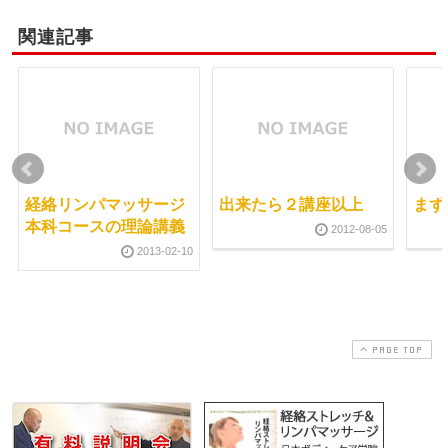
関連記事
経絡リンパマッサージ
出来たら２講座以上
まず
本科コースの理論講義
2012-08-05
2013-02-10
PAGE TOP