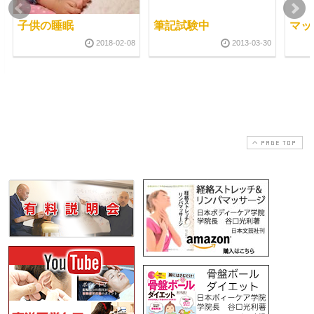
子供の睡眠
筆記試験中
マッ
2018-02-08
2013-03-30
PAGE TOP