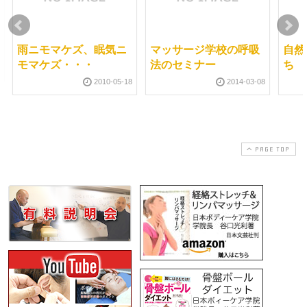
雨ニモマケズ、眠気ニ
マッサージ学校の呼吸
自然
モマケズ・・・
法のセミナー
ち
2010-05-18
2014-03-08
PAGE TOP