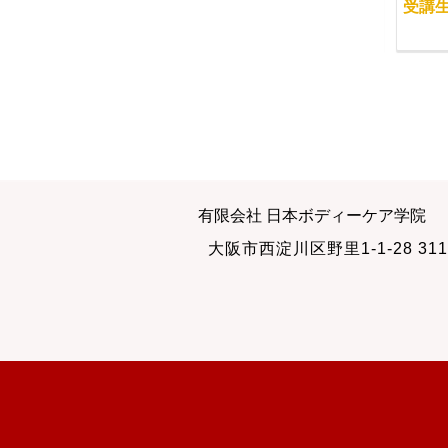
当学院の特徴的な集客
出版の打ち合わせ
受講
マーケティング講座
2010-04-25
2013-02-26
遠方からの方々のため
セラピストを守るもの
有限会社 日本ボディーケア学院
に
2011-07-30
大阪市西淀川区野里1-1-28 311
2013-04-02