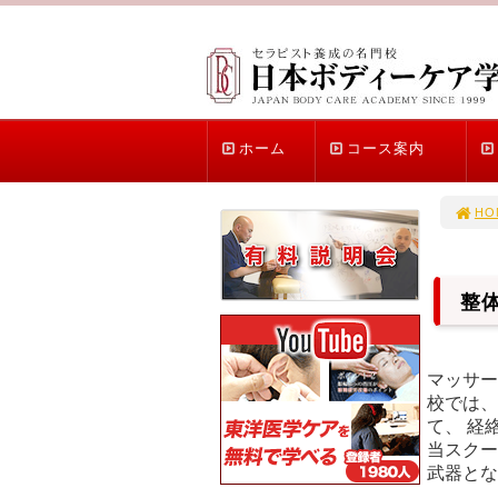
ホーム
コース案内
HO
整
マッサー
校では、
て、 経
当スクー
武器とな