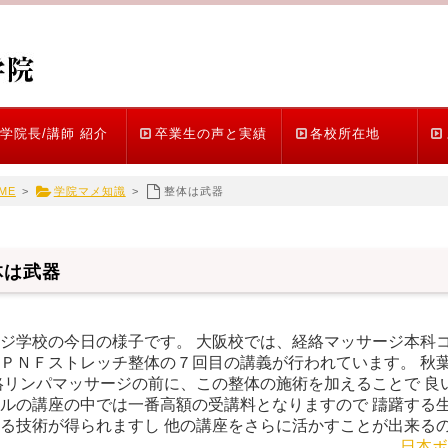
学院長/講師 紹介
卒業生の声と実績
各校所在地
ME
>
学院マメ知識
>
整体は武器
体は武器
ジ学校の今日の様子です。 大阪校では、経絡マッサージ本科コ
ＰＮＦストレッチ整体の７回目の講義が行われています。 秋
絡リンパマッサージの前に、この整体の施術を加えることで 良
ルの講座の中では一番高額の受講料となりますので 躊躇する生
る技術が得られますし 他の講座をさらに活かすことが出来る
日本ボ