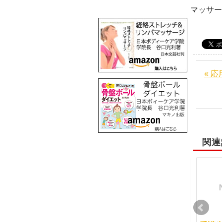
マッサ
« 
関連