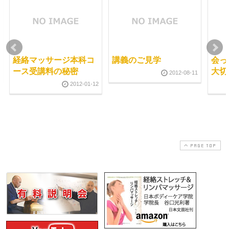
経絡マッサージ本科コ
講義のご見学
会っ
ース受講料の秘密
大切
2012-08-11
2012-01-12
PAGE TOP