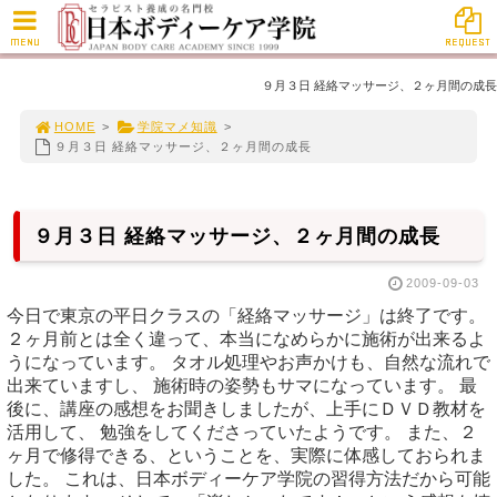
MENU
REQUEST
９月３日 経絡マッサージ、２ヶ月間の成長
HOME
>
学院マメ知識
>
９月３日 経絡マッサージ、２ヶ月間の成長
９月３日 経絡マッサージ、２ヶ月間の成長
2009-09-03
今日で東京の平日クラスの「経絡マッサージ」は終了です。
２ヶ月前とは全く違って、本当になめらかに施術が出来るよ
うになっています。 タオル処理やお声かけも、自然な流れで
出来ていますし、 施術時の姿勢もサマになっています。 最
後に、講座の感想をお聞きしましたが、上手にＤＶＤ教材を
活用して、 勉強をしてくださっていたようです。 また、２
ヶ月で修得できる、ということを、実際に体感しておられま
した。 これは、日本ボディーケア学院の習得方法だから可能