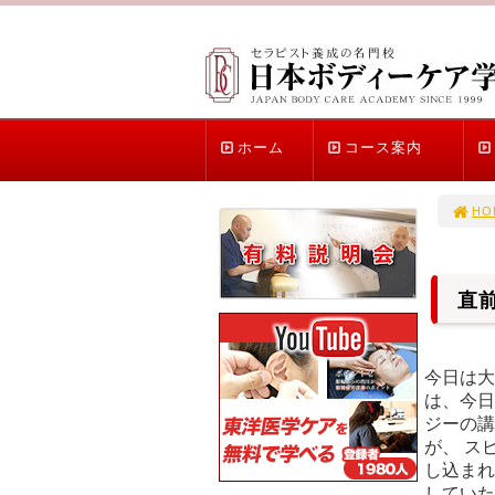
ホーム
コース案内
HO
直
今日は大
は、今日
ジーの講
が、 ス
し込まれ
していた