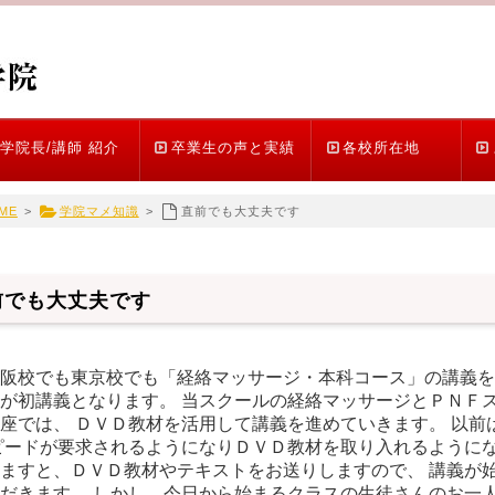
学院長/講師 紹介
卒業生の声と実績
各校所在地
ME
>
学院マメ知識
>
直前でも大丈夫です
前でも大丈夫です
阪校でも東京校でも「経絡マッサージ・本科コース」の講義を
が初講義となります。 当スクールの経絡マッサージとＰＮＦ
座では、 ＤＶＤ教材を活用して講義を進めていきます。 以前
ピードが要求されるようになりＤＶＤ教材を取り入れるようにな
ますと、ＤＶＤ教材やテキストをお送りしますので、 講義が
だきます。 しかし、今日から始まるクラスの生徒さんのお一人