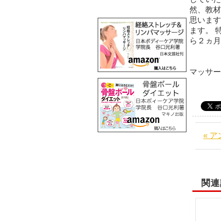
然、教材
思います
ます。 
ら２
マッサ
« 
関連