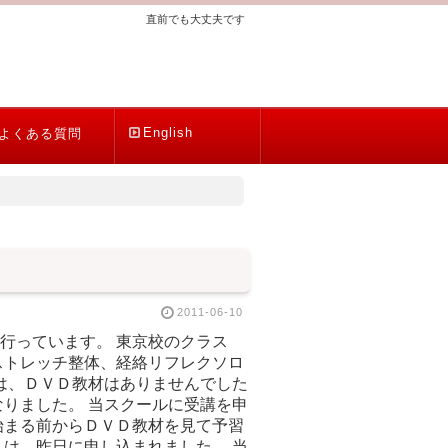
直前でも大丈夫です
English
よくある質問
2011-06-10
行っています。 東京校のクラス
ストレッチ整体、経絡リフレクソロ
は、ＤＶＤ教材はありませんでした
りました。 当スクールに受講を申
始まる前からＤＶＤ教材を見て予習
は、昨日に申し込まれました。 当