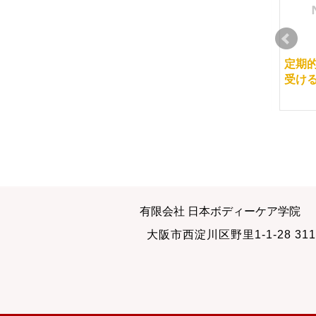
活発になってきました
分かりやすく説明する
定期
練習
受け
2012-03-08
2014-06-25
当スクールの認定試験
一年の折り返し時点で
有限会社 日本ボディーケア学院
の目的
の目標設定
大阪市西淀川区野里1-1-28 311
2013-09-04
2012-05-20