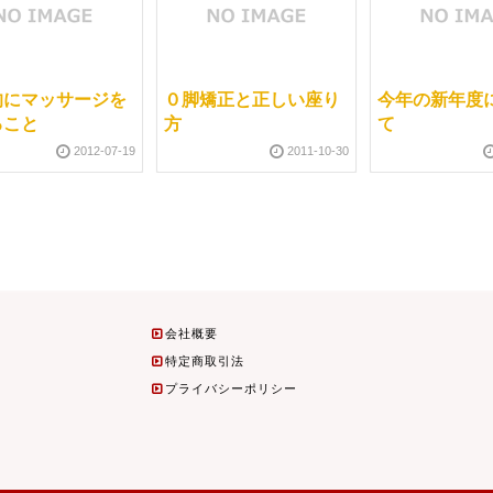
的にマッサージを
０脚矯正と正しい座り
今年の新年度
ること
方
て
2012-07-19
2011-10-30
会社概要
特定商取引法
プライバシーポリシー