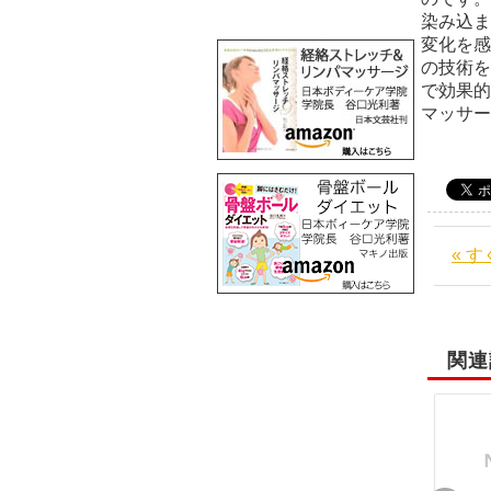
染み込ま
変化を感
の技術を
で効果的
マッサ
« 
関連