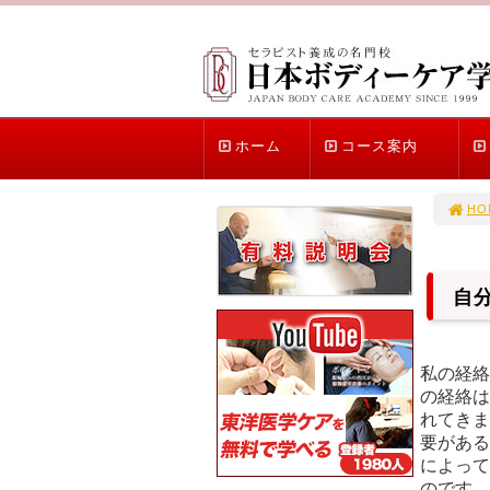
ホーム
コース案内
HO
自
私の経絡
の経絡は
れてきま
要がある
によって
のです。