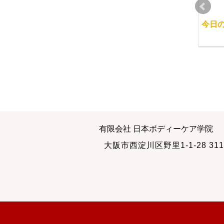
お尻を見る私
しっかりと健康管理を
今日
しましょう
2011-07-08
2011-02-16
月初めのドキドキ
こころはこっていませ
有限会社 日本ボディーケア学院
んか？
2010-08-31
大阪市西淀川区野里1-1-28 311
2010-03-12