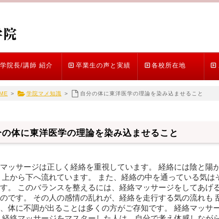
学院長/講師 紹介
卒業生の声と実績
各校所在地
ME
>
学院マメ知識
>
自分の体に東洋医学の理論を染み込ませること
分の体に東洋医学の理論を染み込ませること
マッサージは正しく経絡を重視しています。 経絡には陰と陽
 上から下へ流れています。 また、経絡の中を通っている気は
す。 このバランスを整えるには、経絡マッサージをしてあげる
のです。 その人の感情の乱れが、経絡を走行する気の流れも 
、体に不調が出ることは多くの方がご存知です。 経絡マッサ
 経絡マッサージをマスターした人は、自分で考え体感しながら