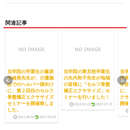
関連記事
当学院の卒業生の篠原
当学院の東京校卒業生
当学
奈緒美先生が、介護施
の矢内和子先生が地域
恵美
設でのヘルパー様向け
の皆様に「セルフ骨盤
学校
に、第２回目のセルフ
矯正エクササイズ」セ
に、
骨盤矯正エクササイズ
ミナーを行いました！
クサ
セミナーを開催致しま
開催
2013-01-13
2017-07-17
した。
2011-08-04
2017-03-07