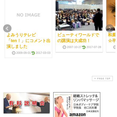
よみうりテレビ
ビューティワールドで
和風
「ten！」にコメント出
の講演は大成功！
☆卒
演しました
2007-10-27
2017-07-28
2009-09-01
2017-03-03
PAGE TOP