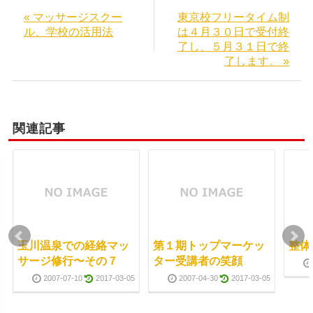
« マッサージスクー
東京校フリータイム制
ル、学校の活用法
は４月３０日で受付終
了し、５月３１日で終
了します。 »
関連記事
玉川温泉での経絡マッ
第１期トップマーケッ
整体
サージ修行〜その７
ター受講者の笑顔
2007-07-10
2017-03-05
2007-04-30
2017-03-05