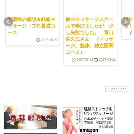
受講後の感想★経絡マ
他のマッサージスクー
説明
ッサージ・プロ養成コ
ルで学びましたが、少
る！
ース
し失敗でした。 青山
喜久江さん （マッサ
2007-09-22
ージ、整体、独立開業
コース）
2007-07-21
2017-03-02
PAGE TOP