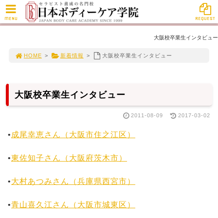
MENU
REQUEST
大阪校卒業生インタビュー
HOME
>
新着情報
>
大阪校卒業生インタビュー
大阪校卒業生インタビュー
2011-08-09
2017-03-02
•
成尾幸恵さん（大阪市住之江区）
•
東佐知子さん（大阪府茨木市）
•
大村あつみさん（兵庫県西宮市）
•
青山喜久江さん（大阪市城東区）