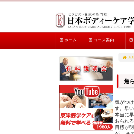
ホーム
コース案内
HO
焦
気がつけ
す。早い
本当に早
おられる
目標が明
が、 そ