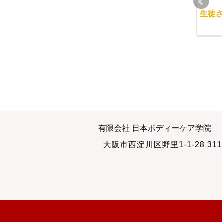
1０月４日（日） リフ
試せるフェイスマッサ
生徒
レクソロジーの認定試
ージ
験
2015-07-10
2017-03-11
2009-10-04
今日は経絡マッサージ
骨盤矯正とｼﾜ、タル
有限会社 日本ボディーケア学院
本科コース
ミ、そしてクスミ
大阪市西淀川区野里1-1-28 311
2012-07-12
2012-11-07