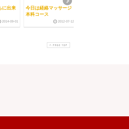
ちに出来
今日は経絡マッサージ
骨盤矯正とｼﾜ、タル
本科コース
ミ、そしてクスミ
2014-09-01
2012-07-12
2012-11-0
PAGE TOP