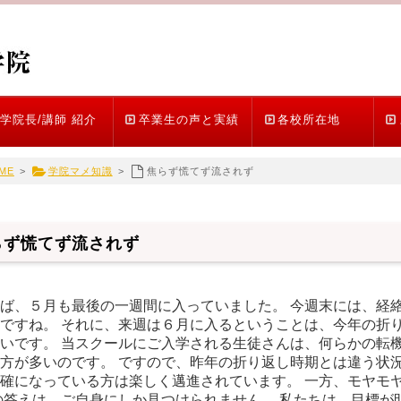
学院長/講師 紹介
卒業生の声と実績
各校所在地
ME
>
学院マメ知識
>
焦らず慌てず流されず
らず慌てず流されず
ば、５月も最後の一週間に入っていました。 今週末には、経
ですね。 それに、来週は６月に入るということは、今年の折り
いです。 当スクールにご入学される生徒さんは、何らかの転機
方が多いのです。 ですので、昨年の折り返し時期とは違う状
確になっている方は楽しく邁進されています。 一方、モヤモ
の答えは、ご自身にしか見つけられません。 私たちは、目標が