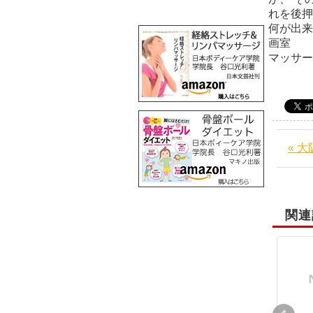
れを後押
何が出来
画
マッサ
« 
関連