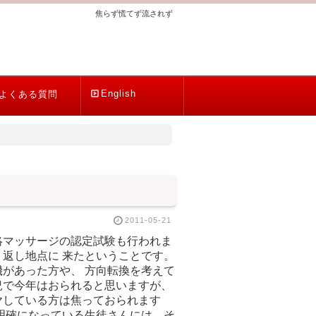
焦らず慌てず流されず
English
よくある質問
2011-05-21
絡マッサージの認定試験も行われま
返し地点に 来たということです。
があった方や、 方向転換を考えて
況で今年はおられると思いますが、
ヤしている方は焦っておられます
明確になっている生徒さんには、そ