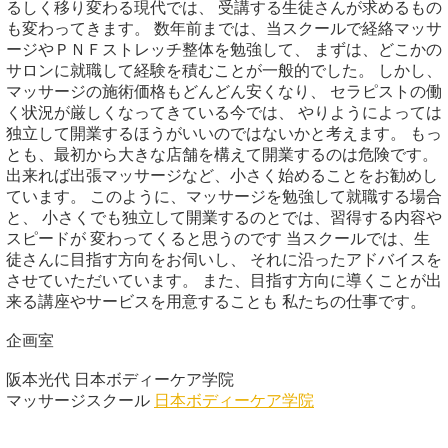
るしく移り変わる現代では、 受講する生徒さんが求めるもの
も変わってきます。 数年前までは、当スクールで経絡マッサ
ージやＰＮＦストレッチ整体を勉強して、 まずは、どこかの
サロンに就職して経験を積むことが一般的でした。 しかし、
マッサージの施術価格もどんどん安くなり、 セラピストの働
く状況が厳しくなってきている今では、 やりようによっては
独立して開業するほうがいいのではないかと考えます。 もっ
とも、最初から大きな店舗を構えて開業するのは危険です。
出来れば出張マッサージなど、小さく始めることをお勧めし
ています。 このように、マッサージを勉強して就職する場合
と、 小さくでも独立して開業するのとでは、習得する内容や
スピードが 変わってくると思うのです 当スクールでは、生
徒さんに目指す方向をお伺いし、 それに沿ったアドバイスを
させていただいています。 また、目指す方向に導くことが出
来る講座やサービスを用意することも 私たちの仕事です。
企画室
阪本光代 日本ボディーケア学院
マッサージスクール
日本ボディーケア学院