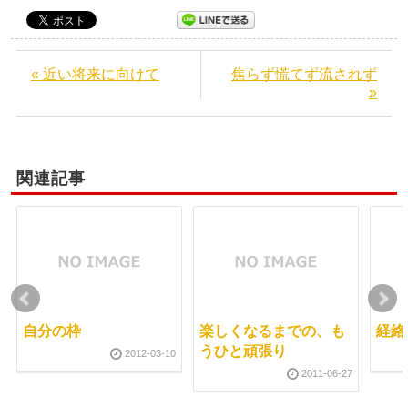
« 近い将来に向けて
焦らず慌てず流されず
»
関連記事
自分の枠
楽しくなるまでの、も
経絡
うひと頑張り
2012-03-10
2011-06-27