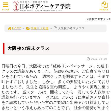
MENU
REQUEST
大阪校の週末クラス
HOME
>
学院マメ知識
>
大阪校の週末クラス
大阪校の週末クラス
2011-05-20
日曜日の今日、大阪校では「経絡リンパマッサージ」の週末
クラスの講義がありました。 講師の先生が、ご自身でもサロ
ンをされているため、 週末クラスを開講することは、今まで
叶わずにおりました。 しかし、多くの要望をいただいており
ましたので、 先生と協議を重ね調整し、ようやく実現に至っ
たのです。 当スクールは、開校してから一貫して少人数制で
講義を行っていますが、 それは、このように生徒さんや資料
をご請求していただいた方のご要望に 出来るだけ対応してい
きたいという考えもあってのことです。 社会の情勢がめまぐ