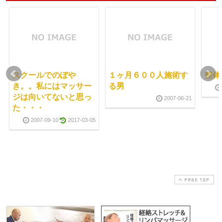
スクールでのぼや
１ヶ月６００人施術す
整体
き。。私にはマッサー
る男
ジは向いてないと思っ
2007-06-21
た・・・
2007-09-10
2017-03-05
PAGE TOP