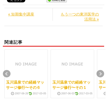
« 短期集中講座
もう一つの東洋医学の
活用法 »
関連記事
玉川温泉での経絡マッ
玉川温泉での経絡マッ
玉川
サージ修行〜その６
サージ修行〜その１
サー
2007-06-26
2017-03-05
2007-06-03
2017-03-05