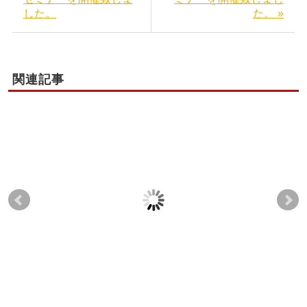
した。
た。 »
関連記事
大阪校講師 竹島先生
当学院の東京校卒業生
岩
の活動。
の中島みゆき先生が地
市
域の女性の皆様に「セ
１
2010-02-05
ルフ骨盤矯正エクササ
じ
イズ」セミナーを行い
げ
ました！
2012-03-17
2017-03-07