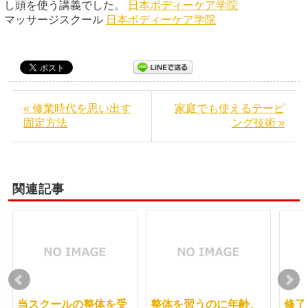
し頭を使う講義でした。
日本ボディーケア学院
マッサージスクール
日本ボディーケア学院
« 修業時代を思い出す
家庭でも使えるテーピ
固定方法
ング技術 »
関連記事
当スクールの整体を受
整体を習うのに年齢、
修了