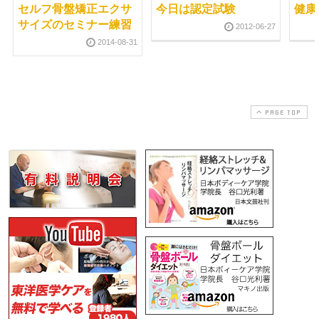
セルフ骨盤矯正エクサ
今日は認定試験
健康
サイズのセミナー練習
2012-06-27
2014-08-31
PAGE TOP