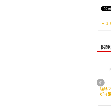
« 
関連
マッサージ学校で人気
初開催！インターネッ
経絡
の経絡リンパマッサー
トセミナー
折り
ジ
2013-11-17
2015-04-29
2017-03-12