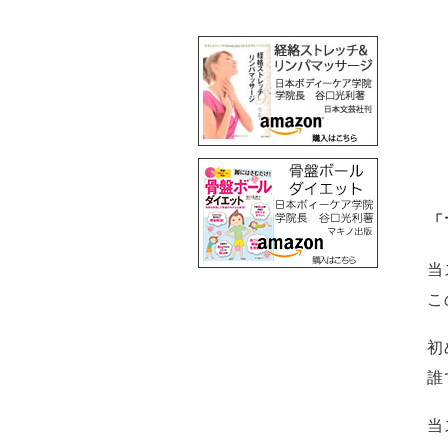
「
当
こ
初
誰
当