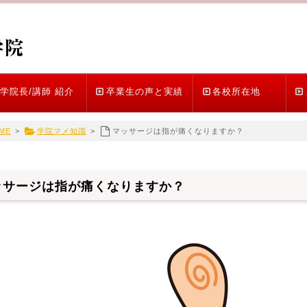
学院長/講師 紹介
卒業生の声と実績
各校所在地
ME
>
学院マメ知識
>
マッサージは指が痛くなりますか？
ッサージは指が痛くなりますか？