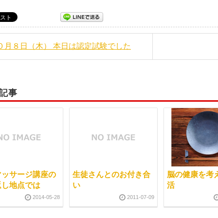
１０月８日（木） 本日は認定試験でした
記事
マッサージ講座の
生徒さんとのお付き合
脳の健康を考
返し地点では
い
活
2014-05-28
2011-07-09