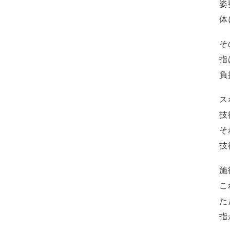
姿
体
そ
指
負
ス
技
そ
技
施
こ
た
指