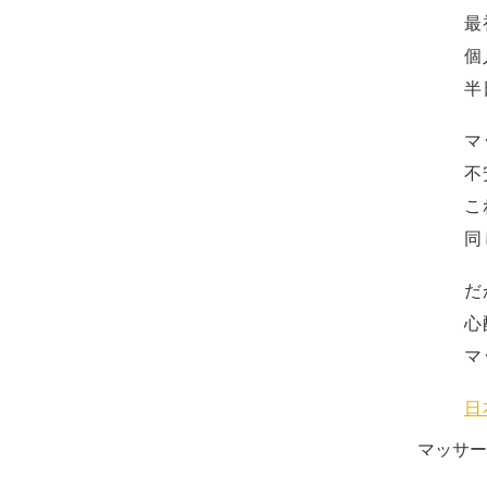
最
個
半
マ
不
こ
同
だ
心
マ
日
マッサ