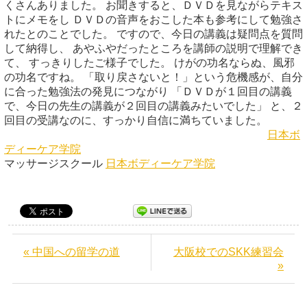
くさんありました。 お聞きすると、ＤＶＤを見ながらテキス
トにメモをし ＤＶＤの音声をおこした本も参考にして勉強さ
れたとのことでした。 ですので、今日の講義は疑問点を質問
して納得し、 あやふやだったところを講師の説明で理解でき
て、 すっきりしたご様子でした。 けがの功名ならぬ、風邪
の功名ですね。 「取り戻さないと！」という危機感が、自分
に合った勉強法の発見につながり 「ＤＶＤが１回目の講義
で、今日の先生の講義が２回目の講義みたいでした」 と、２
回目の受講なのに、すっかり自信に満ちていました。
日本ボ
ディーケア学院
マッサージスクール
日本ボディーケア学院
« 中国への留学の道
大阪校でのSKK練習会
»