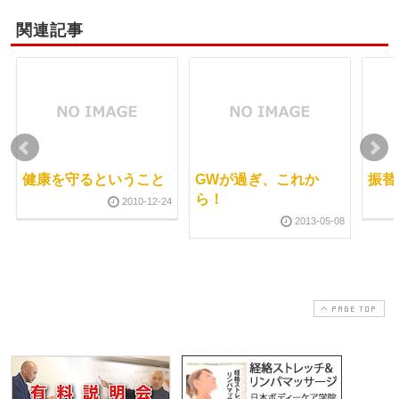
関連記事
健康を守るということ
GWが過ぎ、これか
振替
ら！
2010-12-24
2013-05-08
PAGE TOP