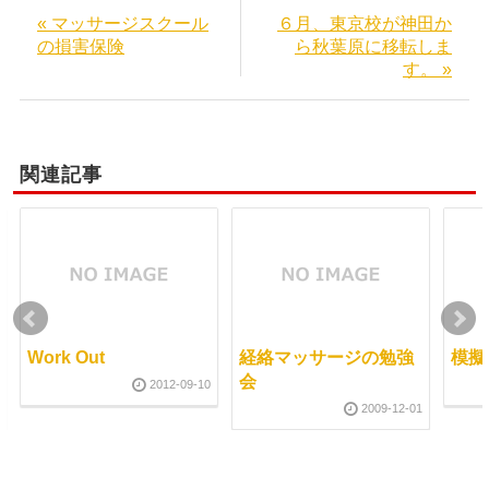
« マッサージスクール
６月、東京校が神田か
の損害保険
ら秋葉原に移転しま
す。 »
関連記事
Work Out
経絡マッサージの勉強
模擬
会
2012-09-10
2009-12-01