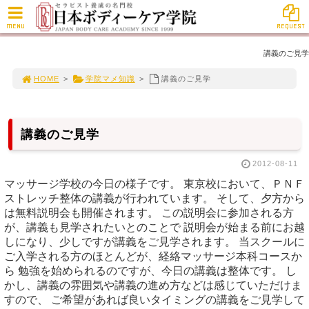
MENU
REQUEST
講義のご見学
HOME
>
学院マメ知識
>
講義のご見学
講義のご見学
2012-08-11
マッサージ学校の今日の様子です。 東京校において、ＰＮＦ
ストレッチ整体の講義が行われています。 そして、夕方から
は無料説明会も開催されます。 この説明会に参加される方
が、講義も見学されたいとのことで 説明会が始まる前にお越
しになり、少しですが講義をご見学されます。 当スクールに
ご入学される方のほとんどが、経絡マッサージ本科コースか
ら 勉強を始められるのですが、今日の講義は整体です。 し
かし、講義の雰囲気や講義の進め方などは感じていただけま
すので、 ご希望があれば良いタイミングの講義をご見学して