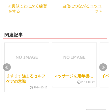
« 真似てとにかく練習
自信につながるコツコ
をする
ツ »
関連記事
ますます強まるセルフ
マッサージを定年後に
イベ
ケアの意識
2014-09-22
2014-12-12