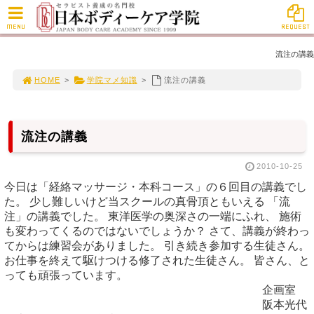
MENU
REQUEST
流注の講義
HOME
>
学院マメ知識
>
流注の講義
流注の講義
2010-10-25
今日は「経絡マッサージ・本科コース」の６回目の講義でし
た。 少し難しいけど当スクールの真骨頂ともいえる 「流
注」の講義でした。 東洋医学の奥深さの一端にふれ、 施術
も変わってくるのではないでしょうか？ さて、講義が終わっ
てからは練習会がありました。 引き続き参加する生徒さん。
お仕事を終えて駆けつける修了された生徒さん。 皆さん、と
っても頑張っています。
企画室
阪本光代