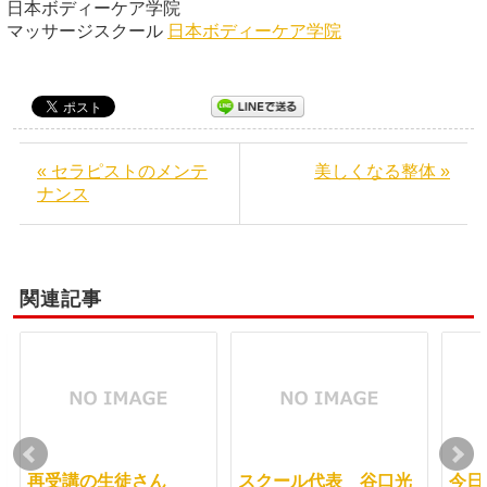
日本ボディーケア学院
マッサージスクール
日本ボディーケア学院
« セラピストのメンテ
美しくなる整体 »
ナンス
関連記事
再受講の生徒さん
スクール代表 谷口光
今日