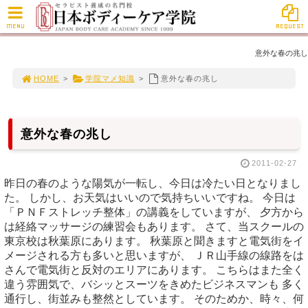
MENU
REQUEST
意外な春の兆し
HOME
>
学院マメ知識
>
意外な春の兆し
意外な春の兆し
2011-02-27
昨日の春のような陽気が一転し、今日は冷たい日となりまし
た。 しかし、お天気はいいので気持ちいいですね。 今日は
「ＰＮＦストレッチ整体」の講義をしていますが、 夕方から
は経絡マッサージの練習会もあります。 さて、当スクールの
東京校は秋葉原にあります。 秋葉原と聞きますと電気街をイ
メージされる方も多いと思いますが、 ＪＲ山手線の線路をは
さんで電気街と反対のエリアにあります。 こちらはまた全く
違う雰囲気で、バシッとスーツをきめたビジネスマンも 多く
通行し、街並みも整然としています。 そのためか、時々、何