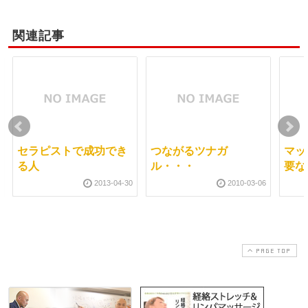
関連記事
セラピストで成功でき
つながるツナガ
マッ
る人
ル・・・
要な
2013-04-30
2010-03-06
PAGE TOP