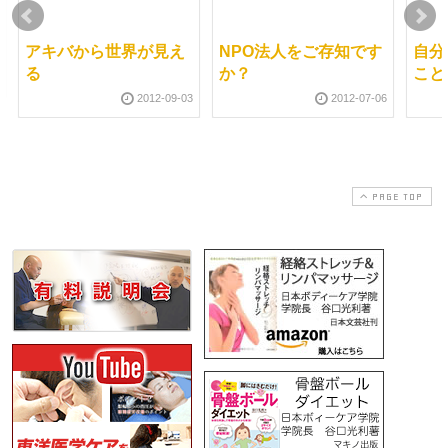
アキバから世界が見え
NPO法人をご存知です
自分
る
か？
こと
2012-09-03
2012-07-06
PAGE TOP