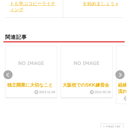
トも学ぶコピーライテ
を始めましょう »
ィング
関連記事
独立開業に大切なこと
大阪校でのSKK練習会
経絡
流れ
2013-11-04
2012-02-19
PAGE TOP