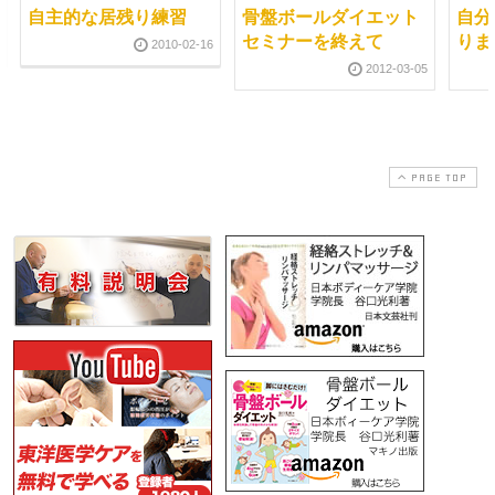
自主的な居残り練習
骨盤ボールダイエット
自分
セミナーを終えて
りま
2010-02-16
2012-03-05
PAGE TOP